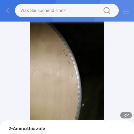
2
/
2
2-Aminothiazole