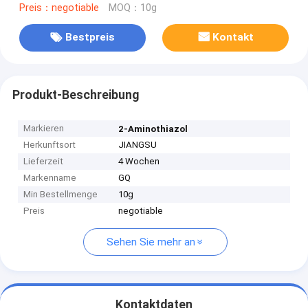
Preis：negotiable
MOQ：10g
Bestpreis
Kontakt
Produkt-Beschreibung
Markieren
2-Aminothiazol
Herkunftsort
JIANGSU
Lieferzeit
4 Wochen
Markenname
GQ
Min Bestellmenge
10g
Preis
negotiable
Sehen Sie mehr an
Kontaktdaten