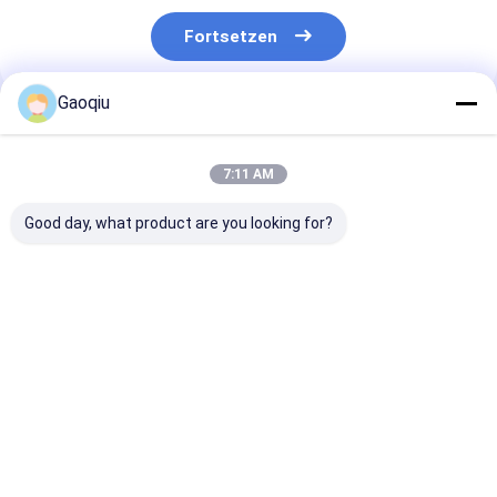
Fortsetzen
Gaoqiu
Empfohlene Produkte
7:11 AM
Good day, what product are you looking for?
59626-33-4
107-91-5 2-
544-16-1 Nitri
[(Tribromomethyl)
Cyanoacetamide von
Butyl der
Sulfonyl] Pyridin 2
organischen
organischen
der organischen
Zwischen-Reihen
Zwischen-Reih
Zwischen-Reihe
Bestpreis
Bestpreis
Bestprei