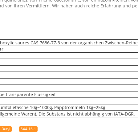
und von ihren Vermittlern. Wir haben auch reiche Erfahrung und p
boxylic saures CAS 7686-77-3 von der organischen Zwischen-Reihe
er
be transparente Flüssigkeit
iumfolietasche 10g~1000g, Papptrommeln 1kg~25kg
lgemeine Waren). Die Substanz ist nicht abhängig von IATA-DGR.
1-Butyl
544-16-1