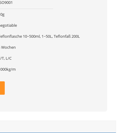
ISO9001
10g
negotiable
Teflonflasche 10~500ml, 1~50L, Teflonfaß 200L
4 Wochen
/T, L/C
1000kg/m