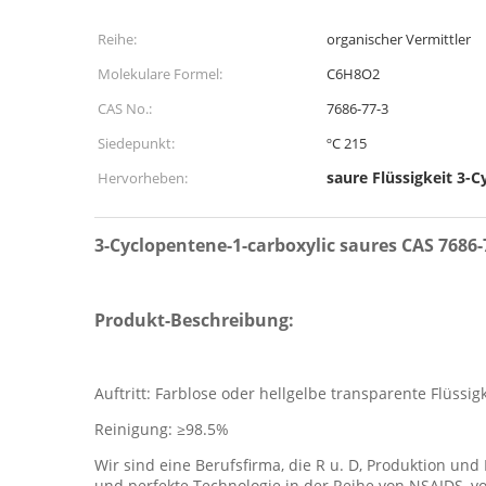
Reihe:
organischer Vermittler
Molekulare Formel:
C6H8O2
CAS No.:
7686-77-3
Siedepunkt:
ºC 215
saure Flüssigkeit 3-
Hervorheben:
3-Cyclopentene-1-carboxylic saures CAS 7686
Produkt-Beschreibung:
Auftritt: Farblose oder hellgelbe transparente Flüssigk
Reinigung: ≥98.5%
Wir sind eine Berufsfirma, die R u. D, Produktion u
und perfekte Technologie in der Reihe von NSAIDS, vo