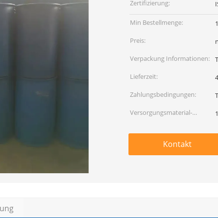
Zertifizierung:
Min Bestellmenge:
Preis:
Verpackung Informationen:
Lieferzeit:
Zahlungsbedingungen:
T
Versorgungsmaterial-
Fähigkeit:
Kontakt
bung