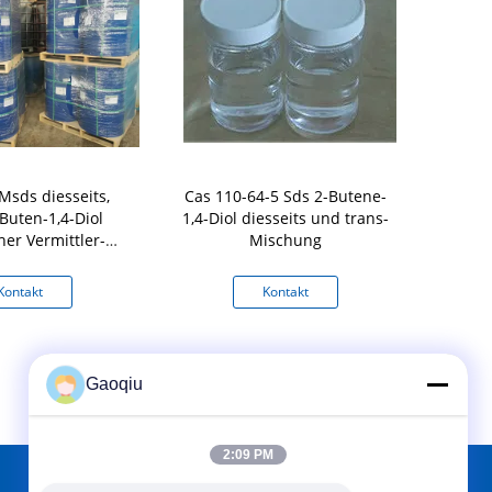
Msds diesseits,
Cas 110-64-5 Sds 2-Butene-
Lösliches 2
Buten-1,4-Diol
1,4-Diol diesseits und trans-
1745-81-9 
her Vermittler-
Mischung
ieferant
Kontakt
Kontakt
K
Gaoqiu
2:09 PM