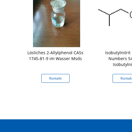
ds 2-Butene-
Lösliches 2-Allylphenol CASs
Isobutylnitri
ts und trans-
1745-81-9 im Wasser Msds
Numbers 54
ung
Isobutylni
kt
Kontakt
Kontak