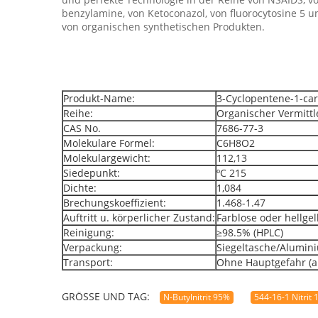
benzylamine, von Ketoconazol, von fluorocytosine 5 
von organischen synthetischen Produkten.
Produkt-Name:
3-Cyclopentene-1-car
Reihe:
Organischer Vermittl
CAS No.
7686-77-3
Molekulare Formel:
C6H8O2
Molekulargewicht:
112,13
Siedepunkt:
ºC 215
Dichte:
1,084
Brechungskoeffizient:
1.468-1.47
Auftritt u. körperlicher Zustand:
Farblose oder hellgel
Reinigung:
≥98.5% (HPLC)
Verpackung:
Siegeltasche/Alumin
Transport:
Ohne Hauptgefahr (al
GRÖSSE UND TAG:
N-Butylnitrit 95%
544-16-1 Nitrit 