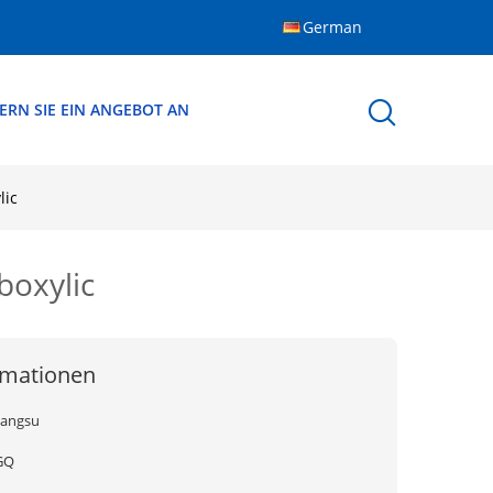
German
ERN SIE EIN ANGEBOT AN
lic
boxylic
rmationen
iangsu
GQ