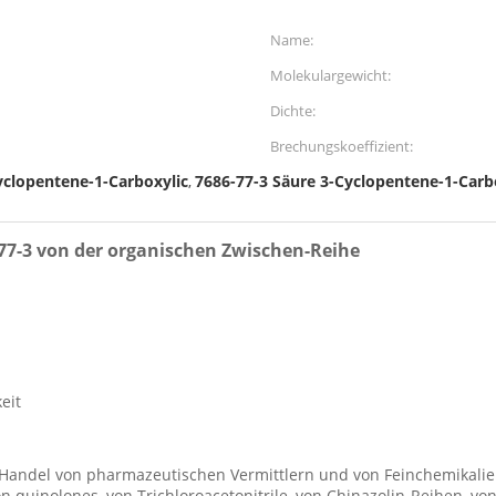
Name:
Molekulargewicht:
Dichte:
Brechungskoeffizient:
Cyclopentene-1-Carboxylic
7686-77-3 Säure 3-Cyclopentene-1-Carb
,
-77-3 von der organischen Zwischen-Reihe
eit
nd Handel von pharmazeutischen Vermittlern und von Feinchemikalie
n quinolones, von Trichloroacetonitrile, von Chinazolin-Reihen, v