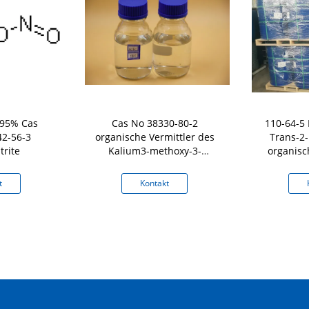
t 95% Cas
Cas No 38330-80-2
110-64-5 
2-56-3
organische Vermittler des
Trans-2-
trite
Kalium3-methoxy-3-
organisc
oxopropanoate
L
t
Kontakt