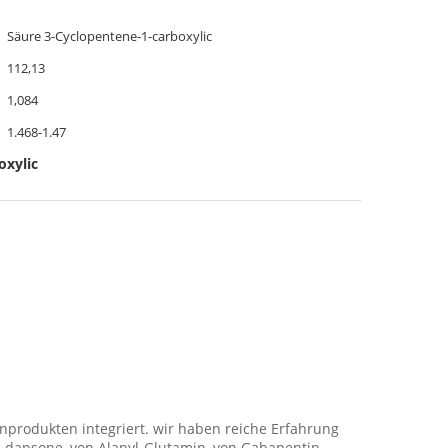
Säure 3-Cyclopentene-1-carboxylic
112,13
1,084
1.468-1.47
oxylic
nprodukten integriert. wir haben reiche Erfahrung
on dapsone, von Alanyl-Glutamin, von Gabapentin,