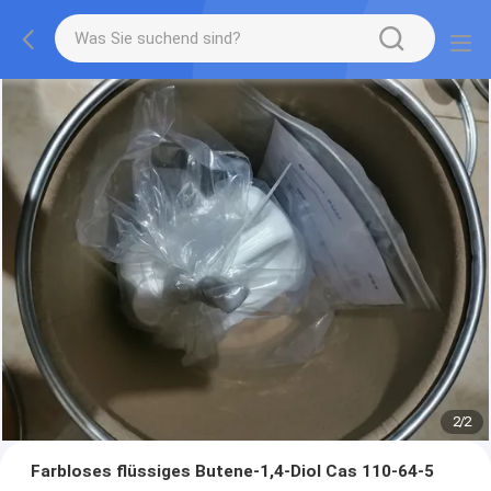
2
/
2
Farbloses flüssiges Butene-1,4-Diol Cas 110-64-5