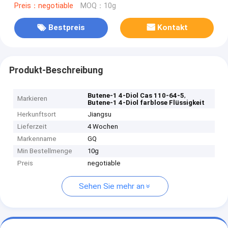
Preis：negotiable
MOQ：10g
Bestpreis
Kontakt
Produkt-Beschreibung
,
Butene-1 4-Diol Cas 110-64-5
Markieren
Butene-1 4-Diol farblose Flüssigkeit
Herkunftsort
Jiangsu
Lieferzeit
4 Wochen
Markenname
GQ
Min Bestellmenge
10g
Preis
negotiable
Sehen Sie mehr an