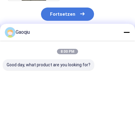
Fortsetzen
Gaoqiu
Empfohlene Produkte
8:00 PM
Good day, what product are you looking for?
2-Aminothiazole
59626-33-4
107-91-5 2-
[(Tribromomethyl)
Cyanoacetami
Sulfonyl] Pyridin 2
organischen
der organischen
Zwischen-Rei
Zwischen-Reihe
Bestpreis
Bestpreis
Bestprei