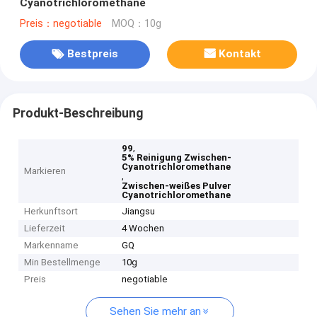
Cyanotrichloromethane
Preis：negotiable
MOQ：10g
Bestpreis
Kontakt
Produkt-Beschreibung
,
99
5% Reinigung Zwischen-
Cyanotrichloromethane
Markieren
,
Zwischen-weißes Pulver
Cyanotrichloromethane
Herkunftsort
Jiangsu
Lieferzeit
4 Wochen
Markenname
GQ
Min Bestellmenge
10g
Preis
negotiable
Sehen Sie mehr an