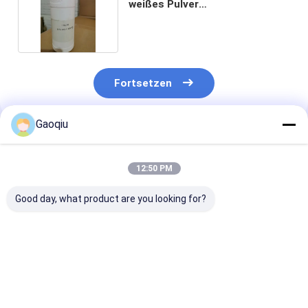
weißes Pulver
Cyanotrichloromethane
Fortsetzen
Gaoqiu
Empfohlene Produkte
12:50 PM
Good day, what product are you looking for?
Schädlingsbekämpfungsmittel-
Medizin Zwischen-
Medizin-Vermi
Vermittler Cas Nos
Trichloroacetonitrile
Cas 545-06-2
545-06-2
Cas No 545-06-2
Trichloroaceto