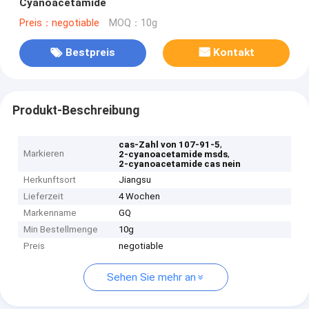
Cyanoacetamide
Preis：negotiable
MOQ：10g
Bestpreis
Kontakt
Produkt-Beschreibung
,
cas-Zahl von 107-91-5
Markieren
,
2-cyanoacetamide msds
2-cyanoacetamide cas nein
Herkunftsort
Jiangsu
Lieferzeit
4 Wochen
Markenname
GQ
Min Bestellmenge
10g
Preis
negotiable
Sehen Sie mehr an