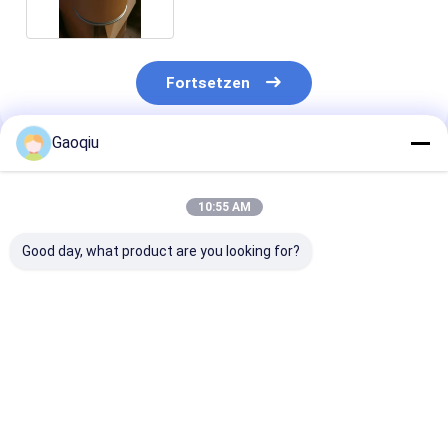
Fortsetzen
Gaoqiu
Empfohlene Produkte
10:55 AM
Good day, what product are you looking for?
2-Aminothiazole
59626-33-4
107-91-5 2-
[(Tribromomethyl)
Cyanoacetami
Sulfonyl] Pyridin 2
organischen
der organischen
Zwischen-Rei
Zwischen-Reihe
Bestpreis
Bestpreis
Bestprei