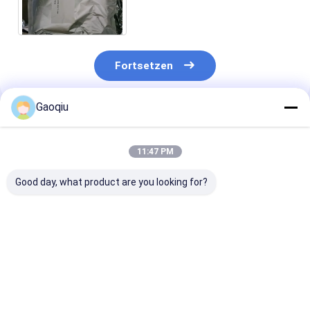
Cyclohexanediacetic saurer
98% Gabapentin
Fortsetzen
Gaoqiu
Empfohlene Produkte
11:47 PM
Good day, what product are you looking for?
Argument Nr. 4355-
Medikation Cas
Saures Gabape
11-7 Cas No 1,1-
Registry Numbers
Pulver Cas 43
Cyclohexanediacetic
99189-60-3
7 Msds 1,1-
saures Gabapentin
Gabapentin für
Cyclohexanedi
für Zahnschmerzen
Angst in den älteren
für Katzen-Pil
Bestpreis
Bestpreis
Bestprei