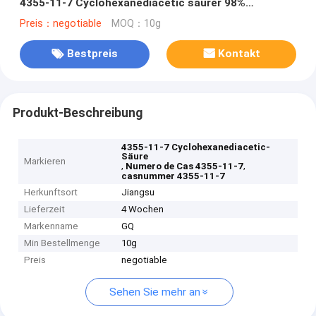
4355-11-7 Cyclohexanediacetic saurer 98%
Gabapentin
Preis：negotiable
MOQ：10g
Bestpreis
Kontakt
Produkt-Beschreibung
4355-11-7 Cyclohexanediacetic-
Säure
Markieren
,
,
Numero de Cas 4355-11-7
casnummer 4355-11-7
Herkunftsort
Jiangsu
Lieferzeit
4 Wochen
Markenname
GQ
Min Bestellmenge
10g
Preis
negotiable
Sehen Sie mehr an