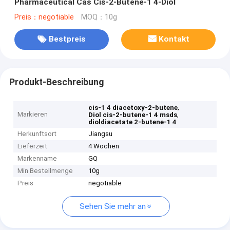
Pharmaceutical Cas Cis-2-Butene-1 4-Diol
Preis：negotiable
MOQ：10g
Bestpreis
Kontakt
Produkt-Beschreibung
,
cis-1 4 diacetoxy-2-butene
Markieren
,
Diol cis-2-butene-1 4 msds
dioldiacetate 2-butene-1 4
Herkunftsort
Jiangsu
Lieferzeit
4 Wochen
Markenname
GQ
Min Bestellmenge
10g
Preis
negotiable
Sehen Sie mehr an