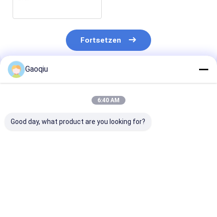
2-Butene-1 4-Diol
Fortsetzen
Gaoqiu
Empfohlene Produkte
6:40 AM
Good day, what product are you looking for?
Fall Nr. 906522-87-0
70374-37-7 Cas No
59337-92-7 m
Lornoxicam Api
Lornoxicam Raw
tenoxicam 2-
Manufacturers
Material für API
Carbomethoxy
thiophenesulf
Chlorverbindu
Bestpreis
Bestpreis
Bestprei